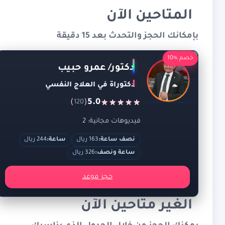
المتاحين الآن
بإمكانك الحجز والتحدث بعد 15 دقيقة
خصم %10
دكتور/ عمرو حبيب
دكتوراة في العلاج النفسي
)
(
5.0
120
فيديوهات مجانية: 2
نصف ساعة:
163 ريال
ساعة:
244 ريال
ساعة ونصف:
326 ريال
حجز موعد
الغير متاحين الآن