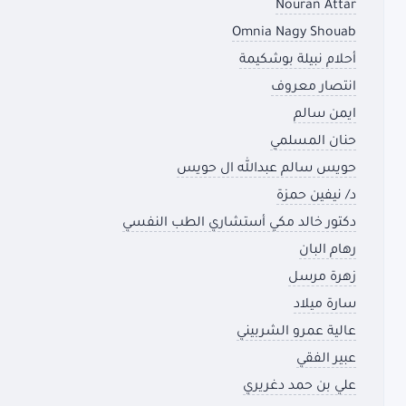
Nouran Attar
Omnia Nagy Shouab
أحلام نبيلة بوشكيمة
انتصار معروف
ايمن سالم
حنان المسلمي
حويس سالم عبدالله ال حويس
د/ نيفين حمزة
دكتور خالد مكي أستشاري الطب النفسي
رهام البان
زهرة مرسل
سارة ميلاد
عالية عمرو الشربيني
عبير الفقي
علي بن حمد دغريري