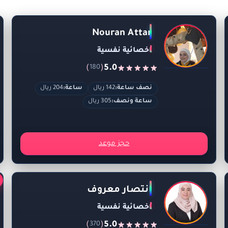
Nouran Attar
اخصائية نفسية
)
(
5.0
180
نصف ساعة:
142 ريال
ساعة:
204 ريال
ساعة ونصف:
305 ريال
حجز موعد
انتصار معروف
اخصائية نفسية
)
(
5.0
370