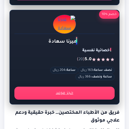
خصم %10
ميرنا سعادة
اخصائية نفسية
)
(
5.0
20
نصف ساعة:
163 ريال
ساعة:
204 ريال
ساعة ونصف:
366 ريال
حجز موعد
فريق من الأطباء المختصين… خبرة حقيقية ودعم
علاجي موثوق