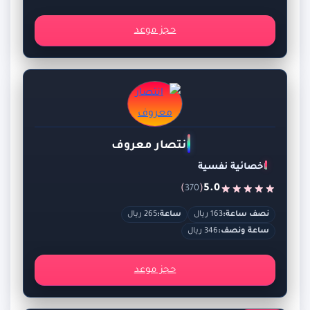
حجز موعد
انتصار معروف
اخصائية نفسية
)
(
5.0
370
نصف ساعة:
163 ريال
ساعة:
265 ريال
ساعة ونصف:
346 ريال
حجز موعد