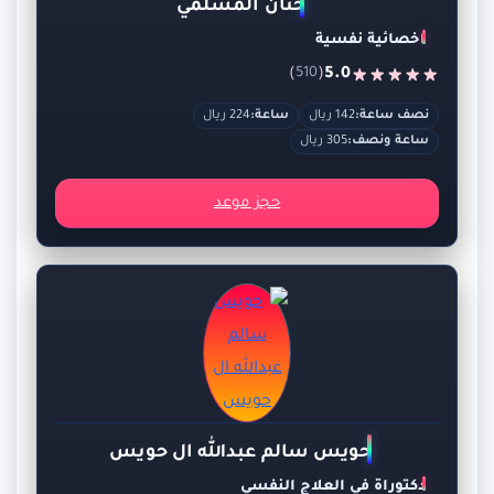
حنان المسلمي
اخصائية نفسية
)
(
5.0
510
نصف ساعة:
142 ريال
ساعة:
224 ريال
ساعة ونصف:
305 ريال
حجز موعد
حويس سالم عبدالله ال حويس
دكتوراة في العلاج النفسي