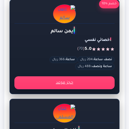
خصم %10
ايمن سالم
اخصائي نفسي
)
(
5.0
70
نصف ساعة:
204 ريال
ساعة:
366 ريال
ساعة ونصف:
488 ريال
حجز موعد