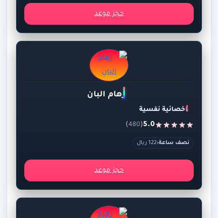
حجز موعد
رهام البان
اخصائية نفسية
)
(
5.0
480
نصف ساعة:
122 ريال
حجز موعد