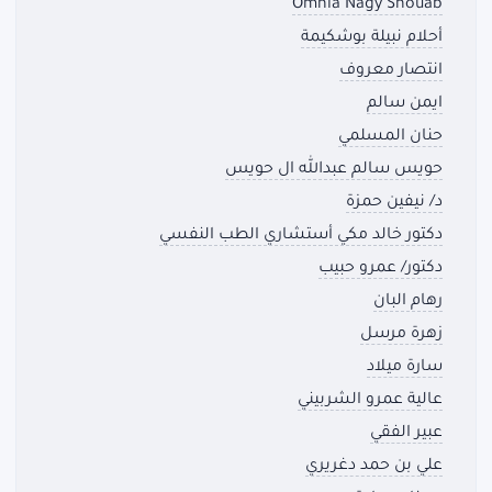
Omnia Nagy Shouab
أحلام نبيلة بوشكيمة
انتصار معروف
ايمن سالم
حنان المسلمي
حويس سالم عبدالله ال حويس
د/ نيفين حمزة
دكتور خالد مكي أستشاري الطب النفسي
دكتور/ عمرو حبيب
رهام البان
زهرة مرسل
سارة ميلاد
عالية عمرو الشربيني
عبير الفقي
علي بن حمد دغريري