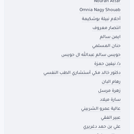
Nouran Attar
Omnia Nagy Shouab
أحلام نبيلة بوشكيمة
انتصار معروف
ايمن سالم
حنان المسلمي
حويس سالم عبدالله ال حويس
د/ نيفين حمزة
دكتور خالد مكي أستشاري الطب النفسي
رهام البان
زهرة مرسل
سارة ميلاد
عالية عمرو الشربيني
عبير الفقي
علي بن حمد دغريري