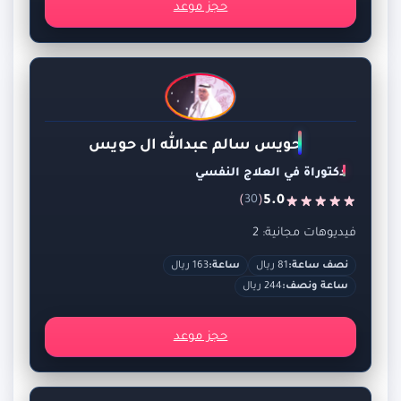
حجز موعد
حويس سالم عبدالله ال حويس
دكتوراة في العلاج النفسي
)
(
5.0
30
فيديوهات مجانية: 2
نصف ساعة:
81 ريال
ساعة:
163 ريال
ساعة ونصف:
244 ريال
حجز موعد